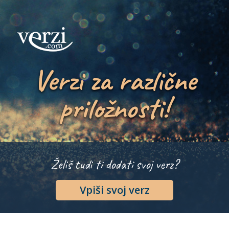
Verzi za različne
priložnosti!
Želiš tudi ti dodati svoj verz?
Vpiši svoj verz