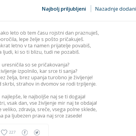
Najbolj priljubljeni
Nazadnje dodan
.sako leto ob tem času rojstni dan praznuješ,
.poročila, lepe želje s pošto pričakuješ.
.nkrat letno v ta namen prijatelje povabiš,
a ljudi, ki so ti blizu, tudi ne pozabiš.
.li uresničila so se pričakovanja?
.življenje izpolnilo, kar srce ti sanja?
.rez želja, brez upanja turobno je življenje!
.d skrbi, strahov in dvomov se rodi trpljenje.
.e najlepše, le najboljše naj se ti dogaja!
.utri, vsak dan, vse življenje mir naj te obdaja!
..e veliko, zdravja, sreče, vsega polne sklede,
.na pa ljubezen prava naj srce zasede!
227