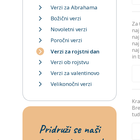
Verzi za Abrahama
Božični verzi
Za 
Novoletni verzi
naj
naj
Poročni verzi
naj
naj
Verzi za rojstni dan
in 
Verzi ob rojstvu
Verzi za valentinovo
Velikonočni verzi
Kra
Bre
tud
Pridruži se naši