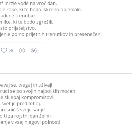
af mrzle vode na vroč dan,
le roke, ki te bodo iskreno objemale,
adene trenutke,
milce, ki te bodo zgrešili,
sto prijateljstvo,
ljenje polno prijetnih trenutkov in presenečenj.
58
avaj se, tvegaj in uživaj!
rudi se po svojih najboljših močeh
ne sklepaj kompromisov!!
 svet je pred teboj,
uresničiš svoje sanje!
o ti za rojstni dan želim
ljenje v vsej njegovi polnosti