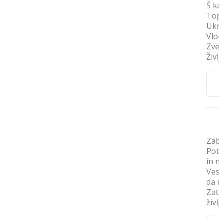
Š k
Top
Ukr
Vlo
Zve
Živ
Zab
Pot
in 
Ves
da 
Zat
živ