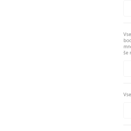
Vse
bod
mno
še 
Vse