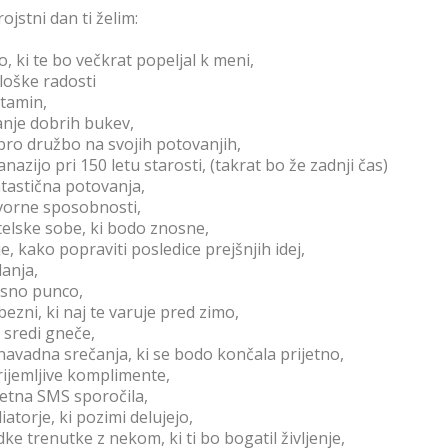
rojstni dan ti želim:
o, ki te bo večkrat popeljal k meni,
loške radosti
itamin,
anje dobrih bukev,
ro družbo na svojih potovanjih,
anazijo pri 150 letu starosti, (takrat bo že zadnji čas)
tastična potovanja,
orne sposobnosti,
elske sobe, ki bodo znosne,
je, kako popraviti posledice prejšnjih idej,
lanja,
sno punco,
bezni, ki naj te varuje pred zimo,
 sredi gneče,
avadna srečanja, ki se bodo končala prijetno,
ijemljive komplimente,
jetna SMS sporočila,
iatorje, ki pozimi delujejo,
dke trenutke z nekom, ki ti bo bogatil življenje,