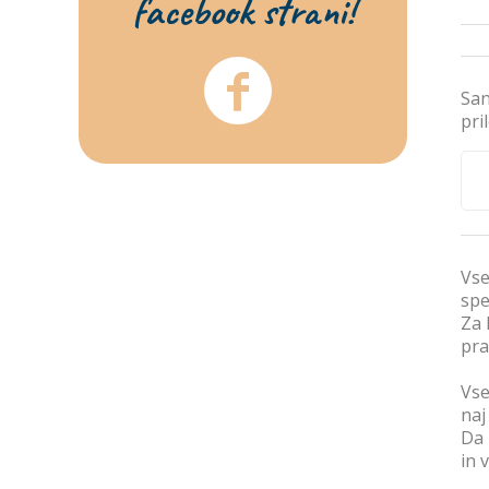
facebook strani!
San
pri
Vse
spe
Za 
pra
Vse
naj
Da 
in 