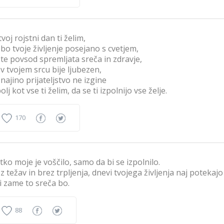
tvoj rojstni dan ti želim,
 bo tvoje življenje posejano s cvetjem,
 te povsod spremljata sreča in zdravje,
 v tvojem srcu bije ljubezen,
 najino prijateljstvo ne izgine
bolj kot vse ti želim, da se ti izpolnijo vse želje.
170
tko moje je voščilo, samo da bi se izpolnilo.
z težav in brez trpljenja, dnevi tvojega življenja naj potekajo
i zame to sreča bo.
88