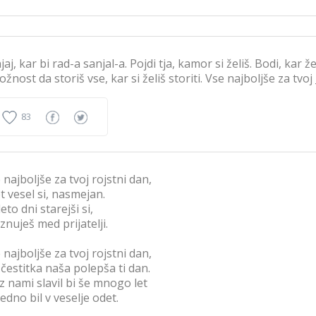
jaj, kar bi rad-a sanjal-a. Pojdi tja, kamor si želiš. Bodi, kar 
ložnost da storiš vse, kar si želiš storiti. Vse najboljše za tvoj 
83
 najboljše za tvoj rojstni dan,
t vesel si, nasmejan.
leto dni starejši si,
znuješ med prijatelji.
 najboljše za tvoj rojstni dan,
 čestitka naša polepša ti dan.
z nami slavil bi še mnogo let
vedno bil v veselje odet.