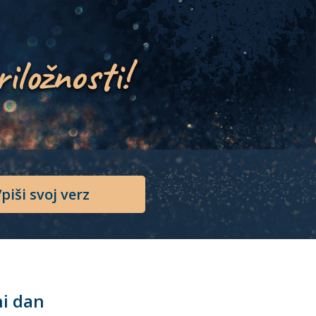
riložnosti!
piši svoj verz
ni dan