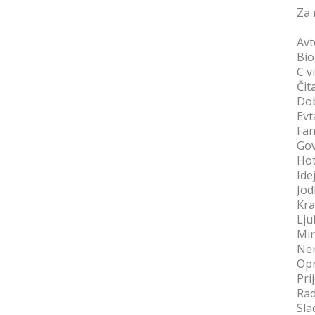
Za 
Avt
Bio
C v
Čit
Dob
Evt
Fan
Gov
Hot
Ide
Jod
Kra
Lju
Mir
Nen
Opr
Pri
Rad
Sla