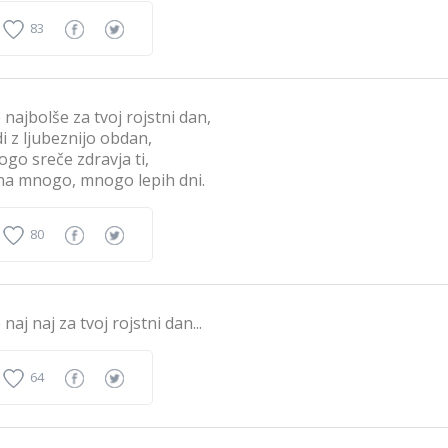
83
 najbolše za tvoj rojstni dan,
i z ljubeznijo obdan,
go sreče zdravja ti,
na mnogo, mnogo lepih dni.
80
 naj naj za tvoj rojstni dan...
64