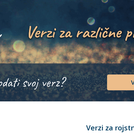
Verzi za različne p
odati svoj verz?
V
Verzi za rojst