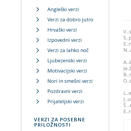
Angleški verzi
Verzi za dobro jutro
Hrvaški verzi
V..
S..
Izpovedni verzi
E..
Verzi za lahko noč
N...
Ljubezenski verzi
A..
Je.
Motivacijski verzi
B..
Nori in smešni verzi
O..
Pozdravni verzi
L..
J..
Prijateljski verzi
Š .
E..
VERZI ZA POSEBNE
PRILOŽNOSTI