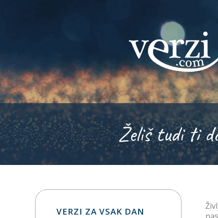
Želiš tudi ti d
Živ
VERZI ZA VSAK DAN
nas