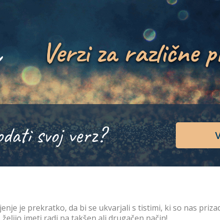
Verzi za različne p
odati svoj verz?
V
ljenje je prekratko, da bi se ukvarjali s tistimi, ki so nas priza
 želijo imeti radi na takšen ali drugačen način!