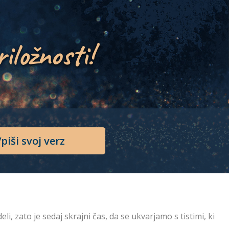
riložnosti!
piši svoj verz
deli, zato je sedaj skrajni čas, da se ukvarjamo s tistimi, ki