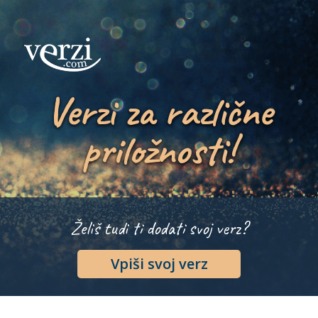
Verzi za različne
priložnosti!
Želiš tudi ti dodati svoj verz?
Vpiši svoj verz