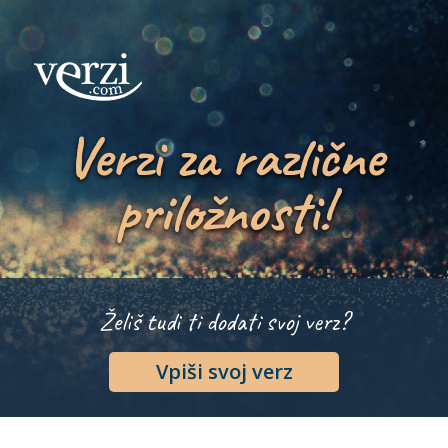
Verzi za različne
priložnosti!
Želiš tudi ti dodati svoj verz?
Vpiši svoj verz