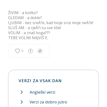
ŽIVIM - a koliko?
GLEDAM - a dokle?
LJUBIM - bez sreÄ?e, kad tvoje srce moje neÄ?e!
SLUŠ AM - a rjeÄ?i su sve tiše!
VOLIM - a znaš koga???
TEBE VOLIM NAJVIŠ E.
0
VERZI ZA VSAK DAN
Angleški verzi
Verzi za dobro jutro