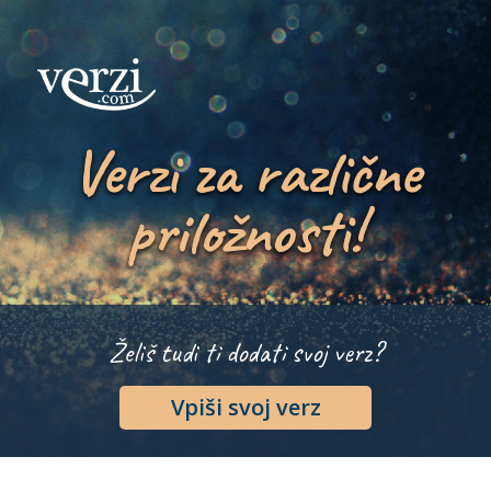
Verzi za različne
priložnosti!
Želiš tudi ti dodati svoj verz?
Vpiši svoj verz