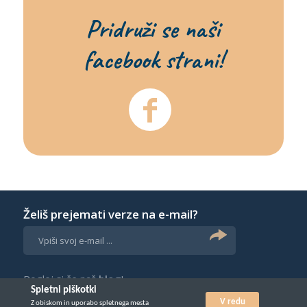
Pridruži se naši
facebook strani!
Želiš prejemati verze na e-mail?
Poglej si še naš
blog
!
Spletni piškotki
V redu
Z obiskom in uporabo spletnega mesta