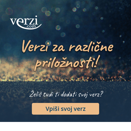
Verzi za različne
priložnosti!
Želiš tudi ti dodati svoj verz?
Vpiši svoj verz