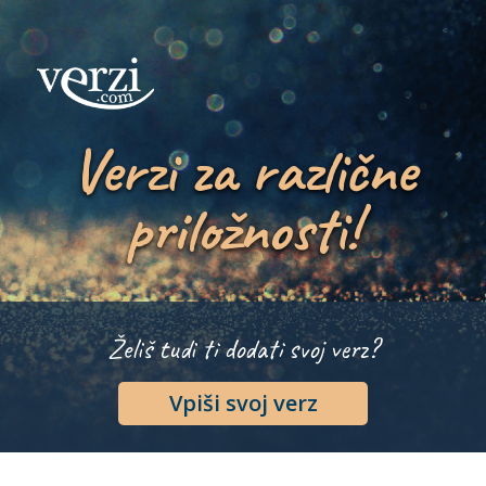
Verzi za različne
priložnosti!
Želiš tudi ti dodati svoj verz?
Vpiši svoj verz