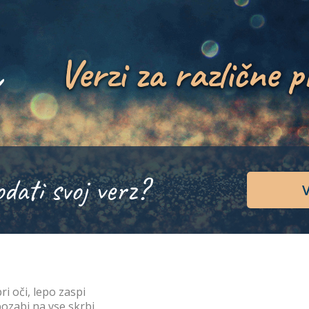
Verzi za različne p
odati svoj verz?
V
ri oči, lepo zaspi
pozabi na vse skrbi.