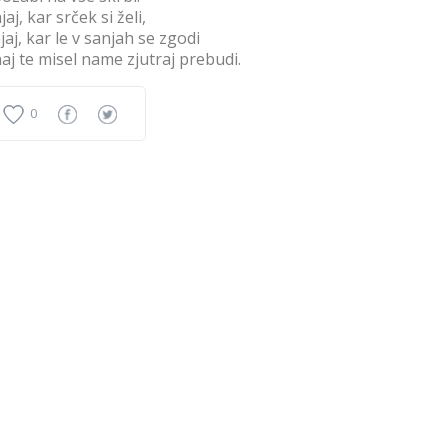
jaj, kar srček si želi,
jaj, kar le v sanjah se zgodi
naj te misel name zjutraj prebudi.
0