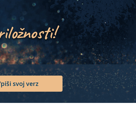
riložnosti!
piši svoj verz