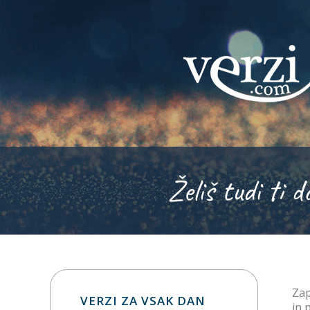
Želiš tudi ti d
Zap
VERZI ZA VSAK DAN
in 