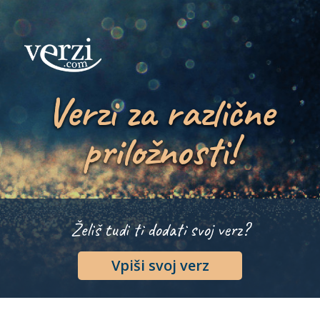
Verzi za različne
priložnosti!
Želiš tudi ti dodati svoj verz?
Vpiši svoj verz