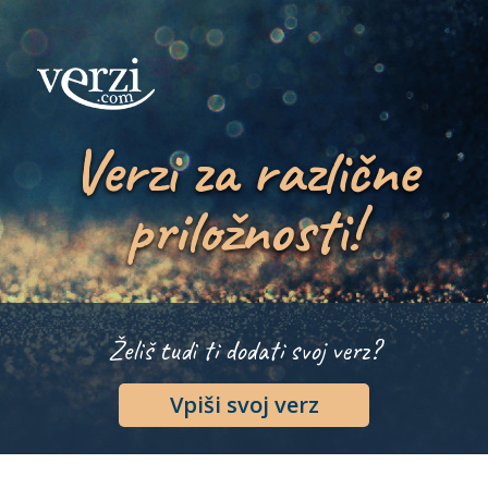
Verzi za različne
priložnosti!
Želiš tudi ti dodati svoj verz?
Vpiši svoj verz