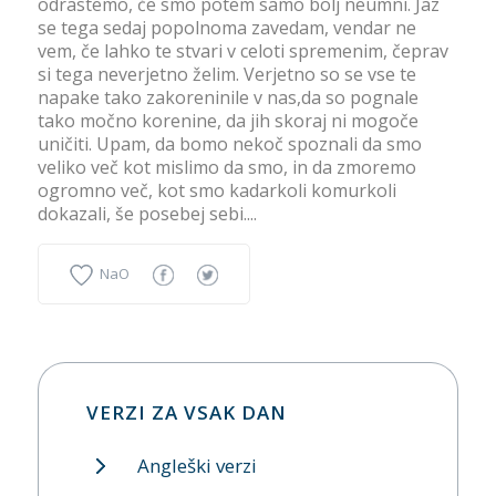
odrastemo, če smo potem samo bolj neumni. Jaz
se tega sedaj popolnoma zavedam, vendar ne
vem, če lahko te stvari v celoti spremenim, čeprav
si tega neverjetno želim. Verjetno so se vse te
napake tako zakoreninile v nas,da so pognale
tako močno korenine, da jih skoraj ni mogoče
uničiti. Upam, da bomo nekoč spoznali da smo
veliko več kot mislimo da smo, in da zmoremo
ogromno več, kot smo kadarkoli komurkoli
dokazali, še posebej sebi....
NaO
VERZI ZA VSAK DAN
Angleški verzi