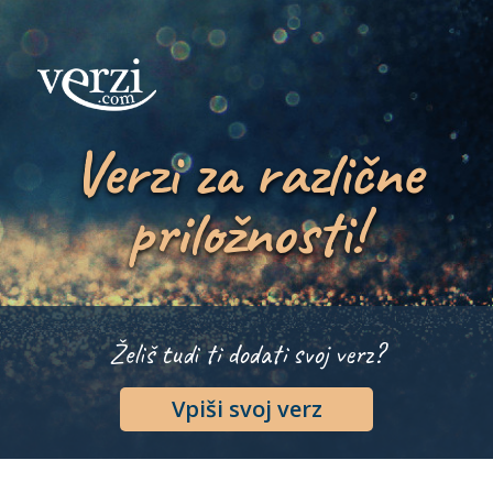
Verzi za različne
priložnosti!
Želiš tudi ti dodati svoj verz?
Vpiši svoj verz