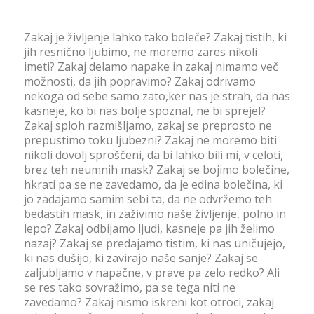
Zakaj je življenje lahko tako boleče? Zakaj tistih, ki
jih resnično ljubimo, ne moremo zares nikoli
imeti? Zakaj delamo napake in zakaj nimamo več
možnosti, da jih popravimo? Zakaj odrivamo
nekoga od sebe samo zato,ker nas je strah, da nas
kasneje, ko bi nas bolje spoznal, ne bi sprejel?
Zakaj sploh razmišljamo, zakaj se preprosto ne
prepustimo toku ljubezni? Zakaj ne moremo biti
nikoli dovolj sproščeni, da bi lahko bili mi, v celoti,
brez teh neumnih mask? Zakaj se bojimo bolečine,
hkrati pa se ne zavedamo, da je edina bolečina, ki
jo zadajamo samim sebi ta, da ne odvržemo teh
bedastih mask, in zaživimo naše življenje, polno in
lepo? Zakaj odbijamo ljudi, kasneje pa jih želimo
nazaj? Zakaj se predajamo tistim, ki nas uničujejo,
ki nas dušijo, ki zavirajo naše sanje? Zakaj se
zaljubljamo v napačne, v prave pa zelo redko? Ali
se res tako sovražimo, pa se tega niti ne
zavedamo? Zakaj nismo iskreni kot otroci, zakaj