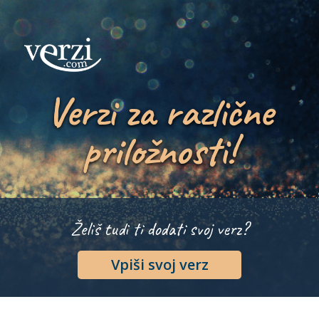
Verzi za različne
priložnosti!
Želiš tudi ti dodati svoj verz?
Vpiši svoj verz