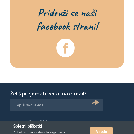
Pridruži se naši
facebook strani!
Želiš prejemati verze na e-mail?
Poglej si še naš
blog
!
Spletni piškotki
V redu
Z obiskom in uporabo spletnega mesta