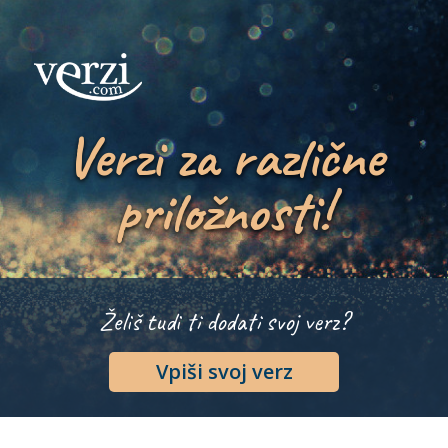
Verzi za različne
priložnosti!
Želiš tudi ti dodati svoj verz?
Vpiši svoj verz