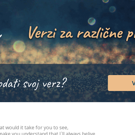
Verzi za različne p
odati svoj verz?
V
t would it take for you to see,
make you understand that I`ll always belive...