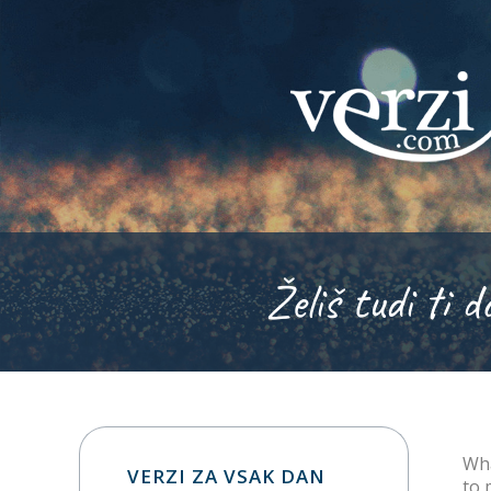
Želiš tudi ti d
Wha
VERZI ZA VSAK DAN
to 