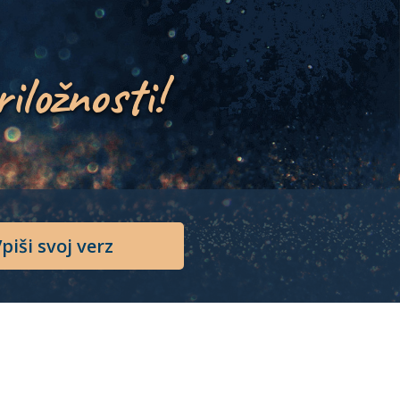
riložnosti!
piši svoj verz