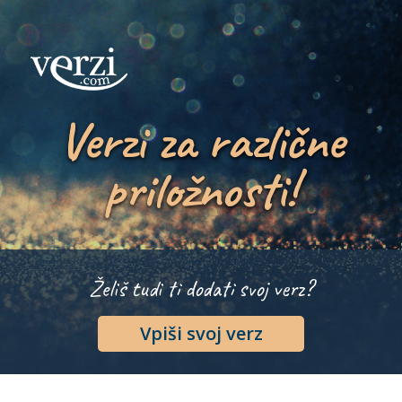
Verzi za različne
priložnosti!
Želiš tudi ti dodati svoj verz?
Vpiši svoj verz