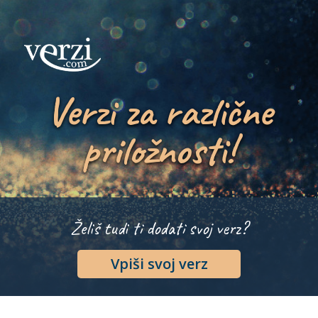
Verzi za različne
priložnosti!
Želiš tudi ti dodati svoj verz?
Vpiši svoj verz