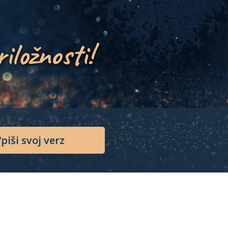
riložnosti!
piši svoj verz