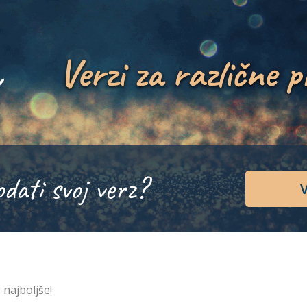
Verzi za različne p
odati svoj verz?
V
 najboljše!