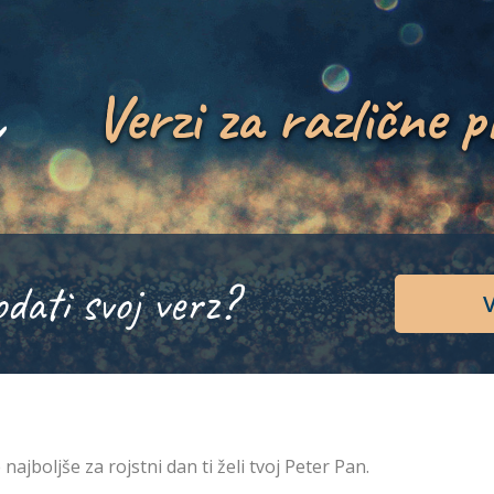
Verzi za različne p
odati svoj verz?
V
 najboljše za rojstni dan ti želi tvoj Peter Pan.