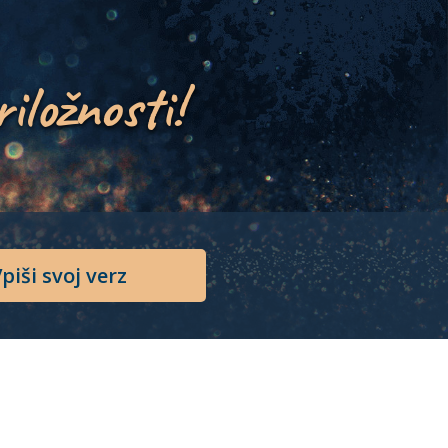
riložnosti!
piši svoj verz