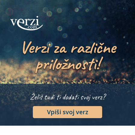
Verzi za različne
priložnosti!
Želiš tudi ti dodati svoj verz?
Vpiši svoj verz