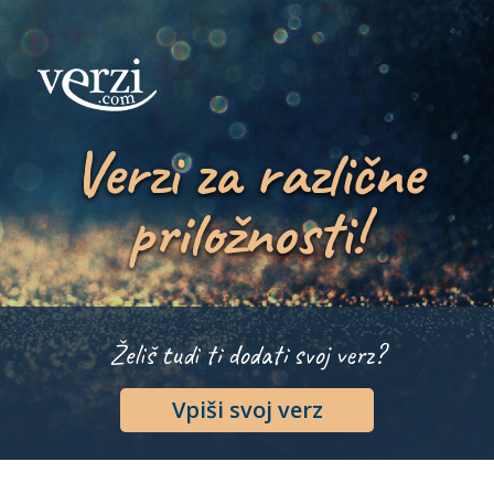
Verzi za različne
priložnosti!
Želiš tudi ti dodati svoj verz?
Vpiši svoj verz