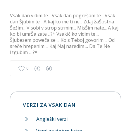
Vsak dan vidim te... Vsak dan pogrešam te... Vsak
dan Šjubim te... A kaj ko me ti ne... Zdaj žaŠostna
Šežim... V sobi v strop strmim... MisŠim nate... A kaj
ko bi umrŠa zate ...?* Vsakič ko vidim te ...
Šjubezem poweča se ... Ko s Teboj govorim ... Od
sreče hrepenim ... Kaj Naj naredim ... Da Te Ne
Izgubim ... ?*
0
VERZI ZA VSAK DAN
Angleški verzi
Verzi za dobro jutro