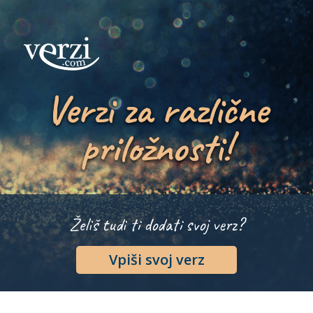
Verzi za različne
priložnosti!
Želiš tudi ti dodati svoj verz?
Vpiši svoj verz