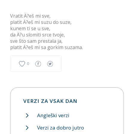
Vratit Ä?eš mi sve,
platit Ä?eš mi suzu do suze,
kunem ti se u sve,
da Ä?u slomiti srce tvoje,
sve što sam prestala ja,
platit Ä?eš mi sa gorkim suzama.
0
VERZI ZA VSAK DAN
Angleški verzi
Verzi za dobro jutro