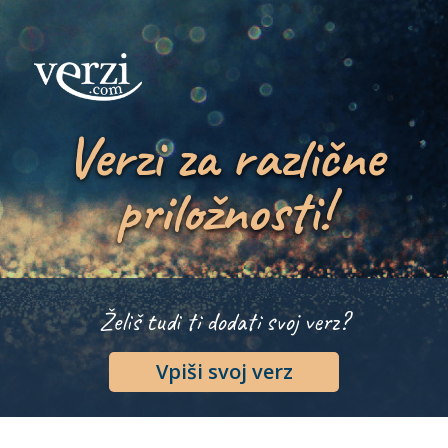
Verzi za različne
priložnosti!
Želiš tudi ti dodati svoj verz?
Vpiši svoj verz