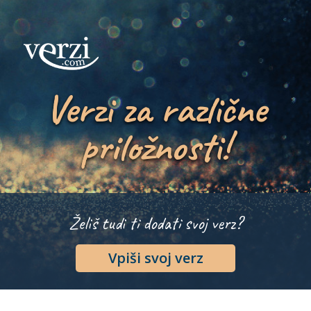
Verzi za različne
priložnosti!
Želiš tudi ti dodati svoj verz?
Vpiši svoj verz