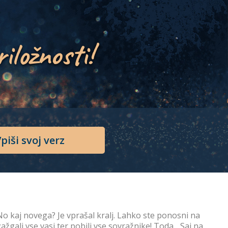
riložnosti!
piši svoj verz
 No kaj novega? Je vprašal kralj. Lahko ste ponosni na
gali vse vasi ter pobili vse sovražnike! Toda... Saj na