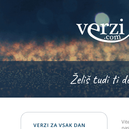
Želiš tudi ti d
Vit
VERZI ZA VSAK DAN
nas