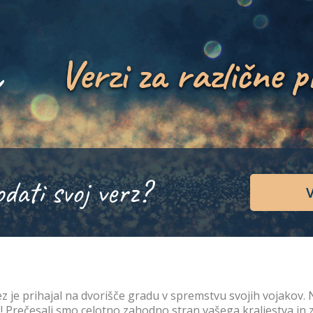
Verzi za različne p
odati svoj verz?
V
ez je prihajal na dvorišče gradu v spremstvu svojih vojakov.
! Prečesali smo celotno zahodno stran vašega kraljestva in zaž