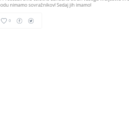
odu nimamo sovražnikov! Sedaj jih imamo!
0