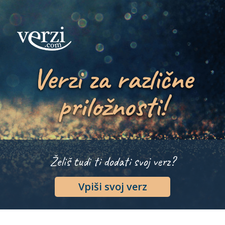
Verzi za različne
priložnosti!
Želiš tudi ti dodati svoj verz?
Vpiši svoj verz