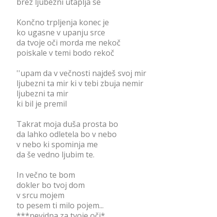
brez ljubezni utaplja se
Končno trpljenja konec je
ko ugasne v upanju srce
da tvoje oči morda me nekoč
poiskale v temi bodo rekoč
''upam da v večnosti najdeš svoj mir
ljubezni ta mir ki v tebi zbuja nemir
ljubezni ta mir
ki bil je premil
Takrat moja duša prosta bo
da lahko odletela bo v nebo
v nebo ki spominja me
da še vedno ljubim te.
In večno te bom
dokler bo tvoj dom
v srcu mojem
to pesem ti milo pojem...
***nevidna za tvoje oči*