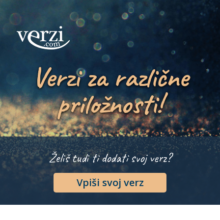
Verzi za različne
priložnosti!
Želiš tudi ti dodati svoj verz?
Vpiši svoj verz