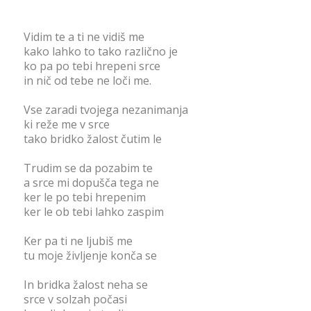
Vidim te a ti ne vidiš me
kako lahko to tako različno je
ko pa po tebi hrepeni srce
in nič od tebe ne loči me.
Vse zaradi tvojega nezanimanja
ki reže me v srce
tako bridko žalost čutim le
Trudim se da pozabim te
a srce mi dopušča tega ne
ker le po tebi hrepenim
ker le ob tebi lahko zaspim
Ker pa ti ne ljubiš me
tu moje življenje konča se
In bridka žalost neha se
srce v solzah počasi