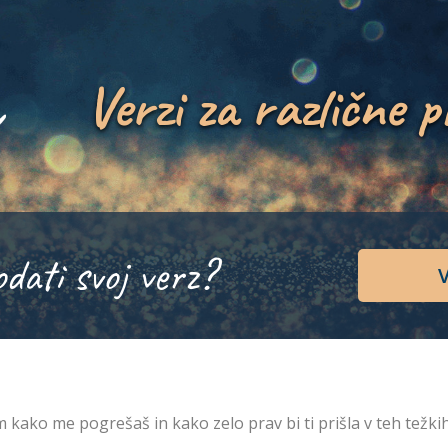
Verzi za različne p
odati svoj verz?
V
 kako me pogrešaš in kako zelo prav bi ti prišla v teh težkih