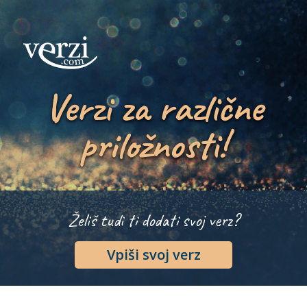
Verzi za različne
priložnosti!
Želiš tudi ti dodati svoj verz?
Vpiši svoj verz