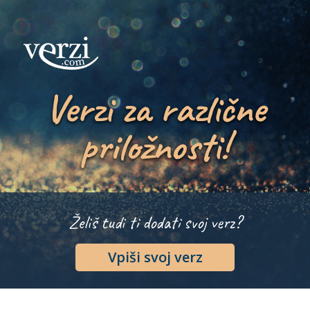
Verzi za različne
priložnosti!
Želiš tudi ti dodati svoj verz?
Vpiši svoj verz