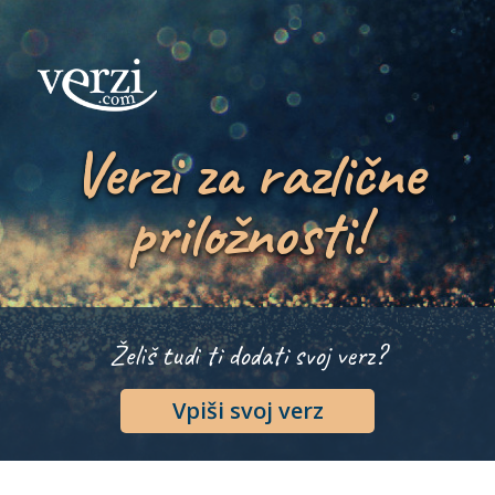
Verzi za različne
priložnosti!
Želiš tudi ti dodati svoj verz?
Vpiši svoj verz