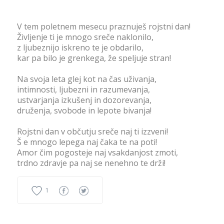
V tem poletnem mesecu praznuješ rojstni dan!
Življenje ti je mnogo sreče naklonilo,
z ljubeznijo iskreno te je obdarilo,
kar pa bilo je grenkega, že speljuje stran!
Na svoja leta glej kot na čas uživanja,
intimnosti, ljubezni in razumevanja,
ustvarjanja izkušenj in dozorevanja,
druženja, svobode in lepote bivanja!
Rojstni dan v občutju sreče naj ti izzveni!
Š e mnogo lepega naj čaka te na poti!
Amor čim pogosteje naj vsakdanjost zmoti,
trdno zdravje pa naj se nenehno te drži!
1