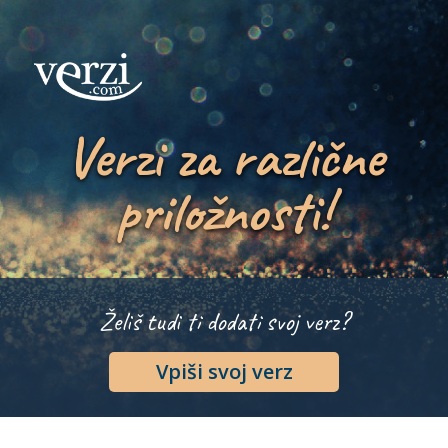
Verzi za različne
priložnosti!
Želiš tudi ti dodati svoj verz?
Vpiši svoj verz