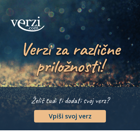
Verzi za različne
priložnosti!
Želiš tudi ti dodati svoj verz?
Vpiši svoj verz