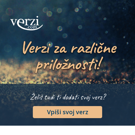
Verzi za različne
priložnosti!
Želiš tudi ti dodati svoj verz?
Vpiši svoj verz