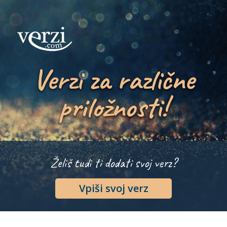
Verzi za različne
priložnosti!
Želiš tudi ti dodati svoj verz?
Vpiši svoj verz