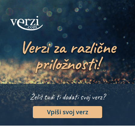
Verzi za različne
priložnosti!
Želiš tudi ti dodati svoj verz?
Vpiši svoj verz