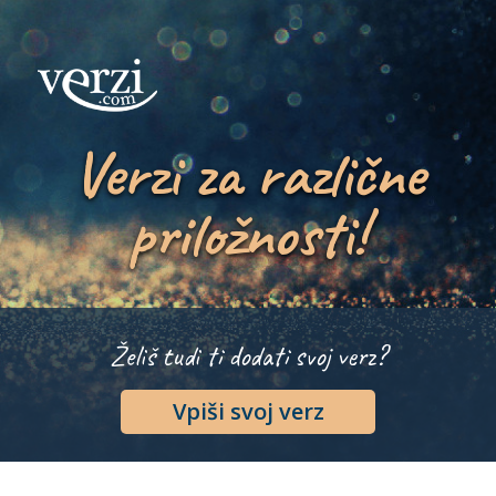
Verzi za različne
priložnosti!
Želiš tudi ti dodati svoj verz?
Vpiši svoj verz