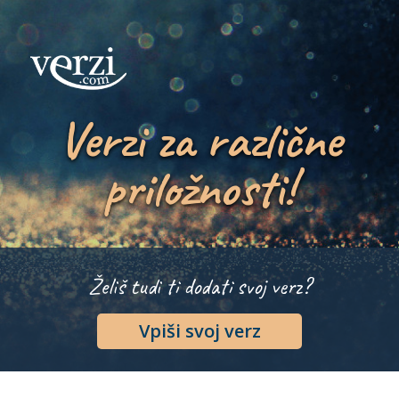
Verzi za različne
priložnosti!
Želiš tudi ti dodati svoj verz?
Vpiši svoj verz