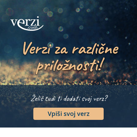
Verzi za različne
priložnosti!
Želiš tudi ti dodati svoj verz?
Vpiši svoj verz