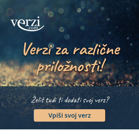
Verzi za različne
priložnosti!
Želiš tudi ti dodati svoj verz?
Vpiši svoj verz