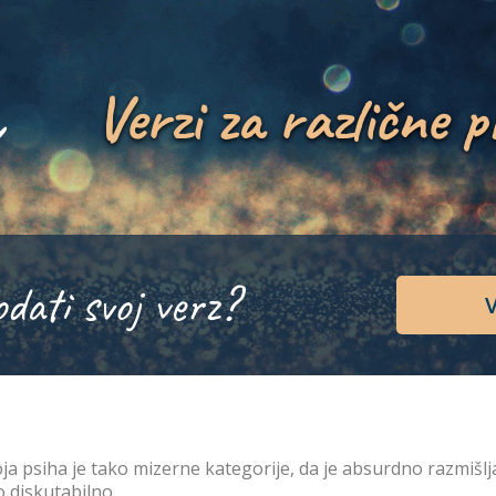
Verzi za različne p
odati svoj verz?
V
ja psiha je tako mizerne kategorije, da je absurdno razmišljan
o diskutabilno.