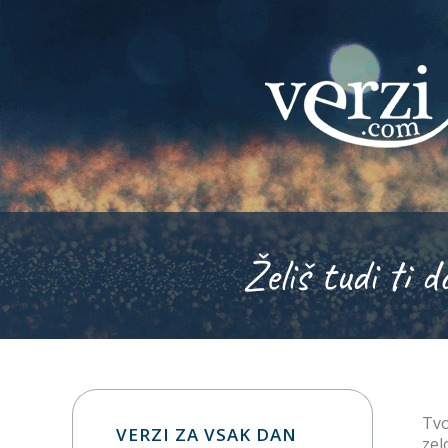
Želiš tudi ti d
Tvo
VERZI ZA VSAK DAN
zel