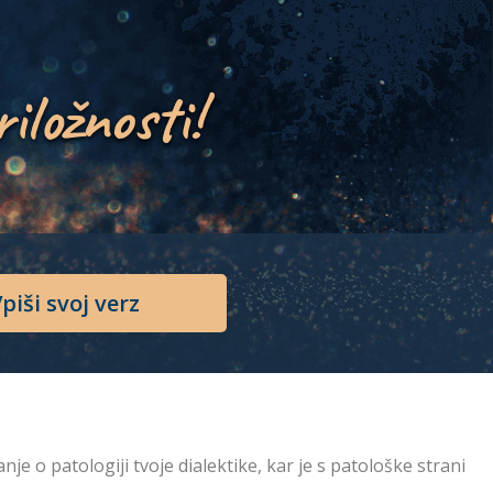
riložnosti!
piši svoj verz
je o patologiji tvoje dialektike, kar je s patološke strani