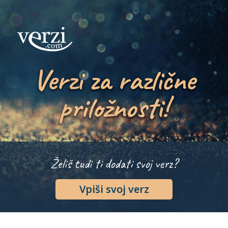
Verzi za različne
priložnosti!
Želiš tudi ti dodati svoj verz?
Vpiši svoj verz