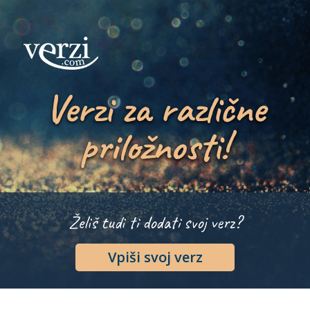
Verzi za različne
priložnosti!
Želiš tudi ti dodati svoj verz?
Vpiši svoj verz