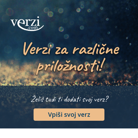
Verzi za različne
priložnosti!
Želiš tudi ti dodati svoj verz?
Vpiši svoj verz