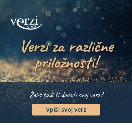
Verzi za različne
priložnosti!
Želiš tudi ti dodati svoj verz?
Vpiši svoj verz