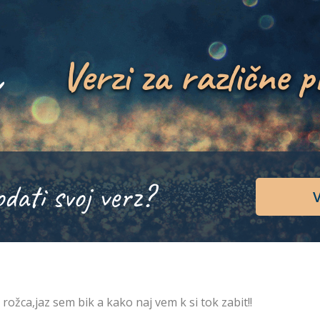
Verzi za različne p
odati svoj verz?
V
si rožca,jaz sem bik a kako naj vem k si tok zabit!!