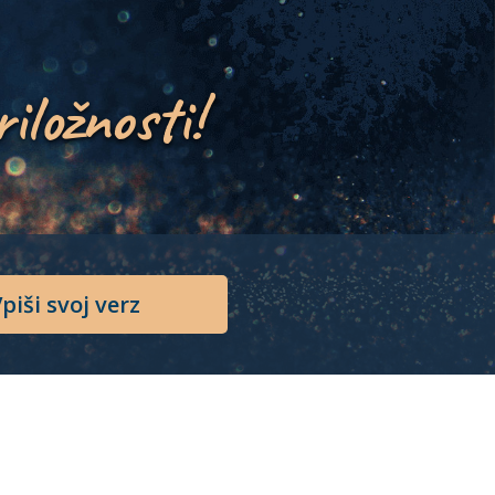
riložnosti!
piši svoj verz