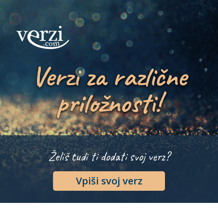
Verzi za različne
priložnosti!
Želiš tudi ti dodati svoj verz?
Vpiši svoj verz