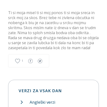
Ti si moja misel ti si moj ponos ti si moja sreca in
srck moj za skos. Brez tebe ni zivlena obcutka ni
nobenga k biu je na zacetku u srcku mojmu
skritmu. Skos mislm nate iz dneva v dan se trudm
zate. Nima to sploh smisla bodva oba odkrita .
Rada se mava drug druzga nedava oba bi se objela
u sanje se zavila lubcka bi ti dala na konc bi ti pa
zasepetala in ti povedala kok zlo te mam rada!
1
VERZI ZA VSAK DAN
Angleški verzi