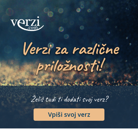
Verzi za različne
priložnosti!
Želiš tudi ti dodati svoj verz?
Vpiši svoj verz