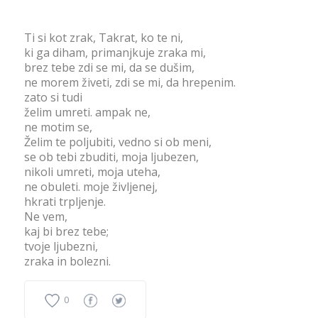
Ti si kot zrak, Takrat, ko te ni,
ki ga diham, primanjkuje zraka mi,
brez tebe zdi se mi, da se dušim,
ne morem živeti, zdi se mi, da hrepenim.
zato si tudi
želim umreti. ampak ne,
ne motim se,
Želim te poljubiti, vedno si ob meni,
se ob tebi zbuditi, moja ljubezen,
nikoli umreti, moja uteha,
ne obuleti. moje življenej,
hkrati trpljenje.
Ne vem,
kaj bi brez tebe;
tvoje ljubezni,
zraka in bolezni.
0