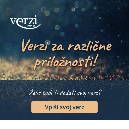
Verzi za različne
priložnosti!
Želiš tudi ti dodati svoj verz?
Vpiši svoj verz