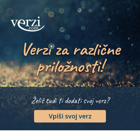
Verzi za različne
priložnosti!
Želiš tudi ti dodati svoj verz?
Vpiši svoj verz